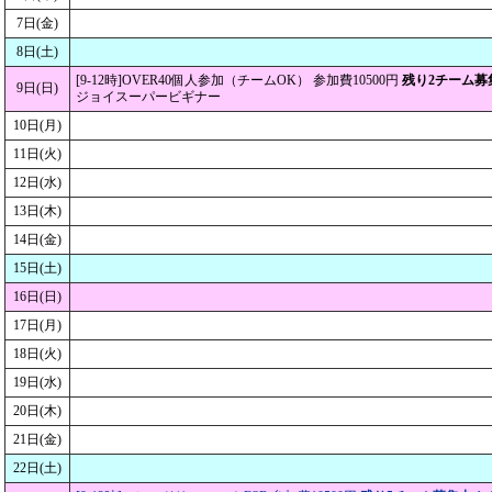
7日(金)
8日(土)
[9-12時]OVER40個人参加（チームOK） 参加費10500円
残り2チーム募
9日(日)
ジョイスーパービギナー
10日(月)
11日(火)
12日(水)
13日(木)
14日(金)
15日(土)
16日(日)
17日(月)
18日(火)
19日(水)
20日(木)
21日(金)
22日(土)