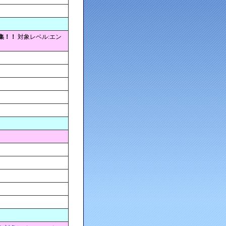
集！！
対象レベル:エン