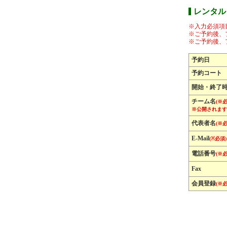
レンタル
※入力必須項
※ご予約後、
※ご予約後、
予約日
予約コート
開始・終了
チーム名
(※必
※公開されます
代表者名
(※必
E-Mail
(※必須)
電話番号
(※必
Fax
会員登録
(※必