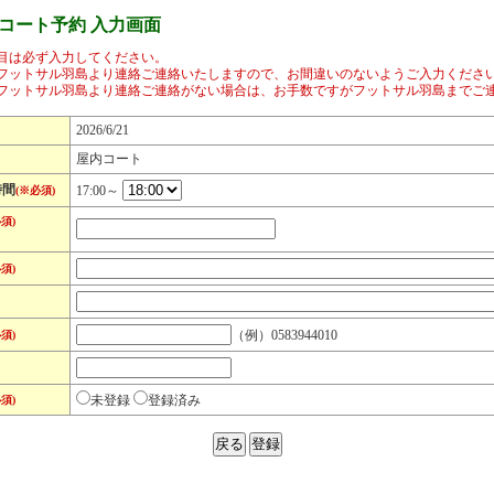
コート予約 入力画面
目は必ず入力してください。
フットサル羽島より連絡ご連絡いたしますので、お間違いのないようご入力くださ
フットサル羽島より連絡ご連絡がない場合は、お手数ですがフットサル羽島までご
2026/6/21
屋内コート
時間
17:00～
(※必須)
須)
須)
（例）0583944010
須)
未登録
登録済み
須)