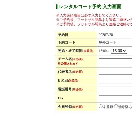
レンタルコート予約 入力画面
※入力必須項目は必ず入力してください。
※ご予約後、フットサル羽島より連絡ご連絡い
※ご予約後、フットサル羽島より連絡ご連絡が
予約日
2026/6/20
予約コート
屋外コート
開始・終了時間
15:00～
(※必須)
チーム名
(※必須)
※公開されます
代表者名
(※必須)
E-Mail
(※必須)
電話番号
(※必須)
Fax
会員登録
未登録
登録済み
(※必須)