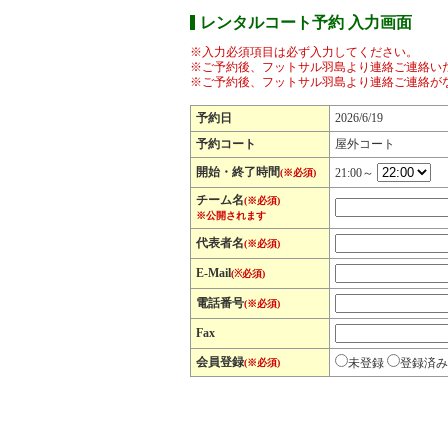
レンタルコート予約 入力画面
※入力必須項目は必ず入力してください。
※ご予約後、フットサル羽島より連絡ご連絡い
※ご予約後、フットサル羽島より連絡ご連絡が
予約日
2026/6/19
予約コート
屋外コート
開始・終了時間
21:00～
(※必須)
チーム名
(※必須)
※公開されます
代表者名
(※必須)
E-Mail
(※必須)
電話番号
(※必須)
Fax
会員登録
未登録
登録済み
(※必須)