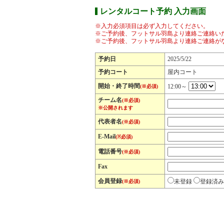
レンタルコート予約 入力画面
※入力必須項目は必ず入力してください。
※ご予約後、フットサル羽島より連絡ご連絡い
※ご予約後、フットサル羽島より連絡ご連絡が
予約日
2025/5/22
予約コート
屋内コート
開始・終了時間
12:00～
(※必須)
チーム名
(※必須)
※公開されます
代表者名
(※必須)
E-Mail
(※必須)
電話番号
(※必須)
Fax
会員登録
未登録
登録済み
(※必須)