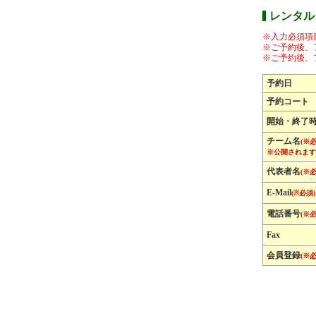
レンタル
※入力必須項
※ご予約後、
※ご予約後、
予約日
予約コート
開始・終了
チーム名
(※必
※公開されます
代表者名
(※必
E-Mail
(※必須)
電話番号
(※必
Fax
会員登録
(※必