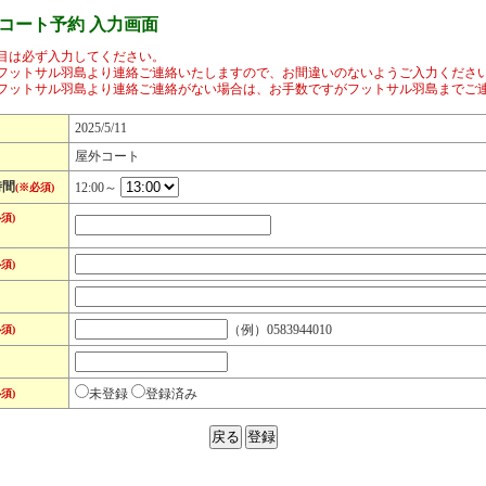
コート予約 入力画面
目は必ず入力してください。
フットサル羽島より連絡ご連絡いたしますので、お間違いのないようご入力くださ
フットサル羽島より連絡ご連絡がない場合は、お手数ですがフットサル羽島までご
2025/5/11
屋外コート
時間
12:00～
(※必須)
須)
須)
（例）0583944010
須)
未登録
登録済み
須)