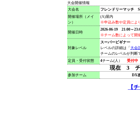
大会開催情報
大会名
フレンドリーマッチ SB
開催場所（メイ
(A)屋内
ン）
※申込み数や定員によ
2026-06-19 21:00～23:
開催日時
※チーム数によって開催
スーパービギナー
対象レベル
レベルの詳細は「
大会
チームのレベルが判断
定員・受付状態
4
チーム(人）
受付中
現在 3 
参加チーム
DX
【チ